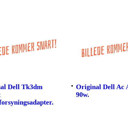
nal Dell Tk3dm
Original Dell Ac 
t
90w.
orsyningsadapter.