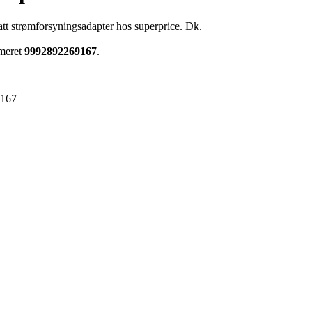
att strømforsyningsadapter hos superprice. Dk.
mmeret
9992892269167
.
9167