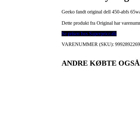
Geeko fandt original dell 450-abfs 65w
Dette produkt fra Original har varenu
Se prisen hos Superprice.dk
VARENUMMER (SKU):
999289226
ANDRE KØBTE OGSÅ