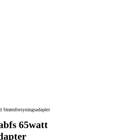
tt Strømforsyningsadapter
-abfs 65watt
dapter