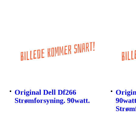
Original Dell Df266
Origi
Strømforsyning. 90watt.
90wat
Strømf