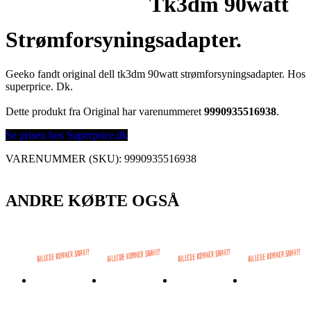
Tk3dm 90watt
Strømforsyningsadapter.
Geeko fandt original dell tk3dm 90watt strømforsyningsadapter. Hos
superprice. Dk.
Dette produkt fra Original har varenummeret
9990935516938
.
Se prisen hos Superprice.dk
VARENUMMER (SKU):
9990935516938
ANDRE KØBTE OGSÅ