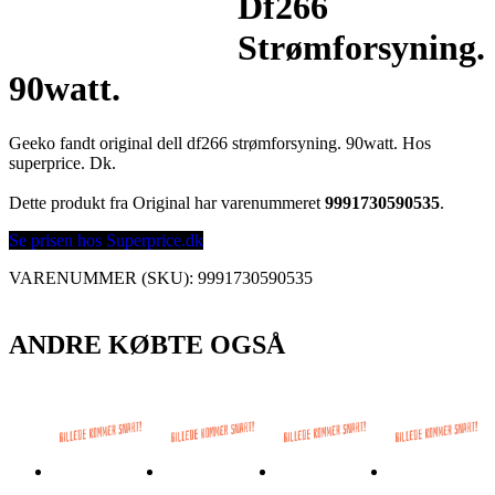
Df266
Strømforsyning.
90watt.
Geeko fandt original dell df266 strømforsyning. 90watt. Hos
superprice. Dk.
Dette produkt fra Original har varenummeret
9991730590535
.
Se prisen hos Superprice.dk
VARENUMMER (SKU):
9991730590535
ANDRE KØBTE OGSÅ