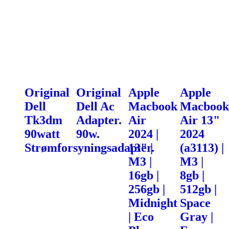
Original
Original
Apple
Apple
Dell
Dell Ac
Macbook
Macbook
Tk3dm
Adapter.
Air
Air 13"
90watt
90w.
2024 |
2024
Strømforsyningsadapter.
13" |
(a3113) |
M3 |
M3 |
16gb |
8gb |
256gb |
512gb |
Midnight
Space
| Eco
Gray |