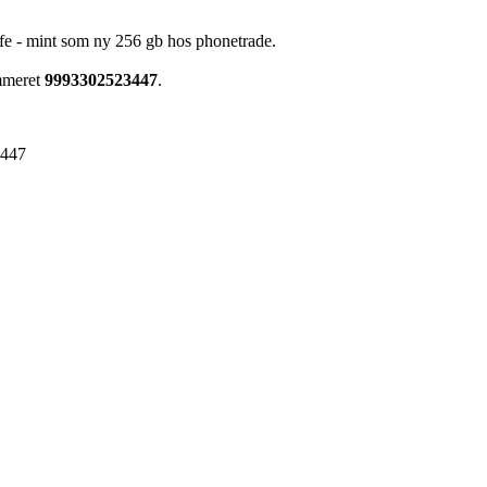
fe - mint som ny 256 gb hos phonetrade.
mmeret
9993302523447
.
3447