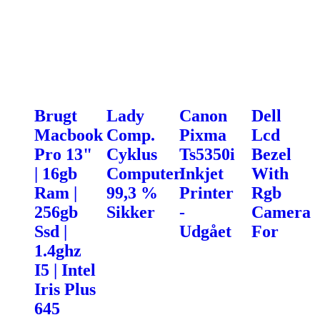
Brugt
Lady
Canon
Dell
Macbook
Comp.
Pixma
Lcd
Pro 13"
Cyklus
Ts5350i
Bezel
| 16gb
Computer.
Inkjet
With
Ram |
99,3 %
Printer
Rgb
256gb
Sikker
-
Camera
Ssd |
Udgået
For
1.4ghz
I5 | Intel
Iris Plus
645