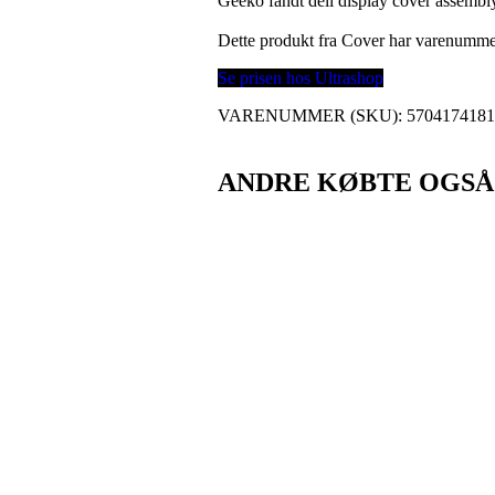
Geeko fandt dell display cover assembly
Dette produkt fra Cover har varenumm
Se prisen hos Ultrashop
VARENUMMER (SKU):
570417418
ANDRE KØBTE OGSÅ