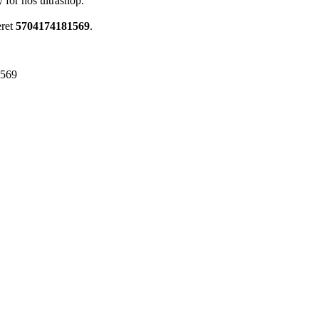
 for hos ultrashop.
eret
5704174181569
.
1569