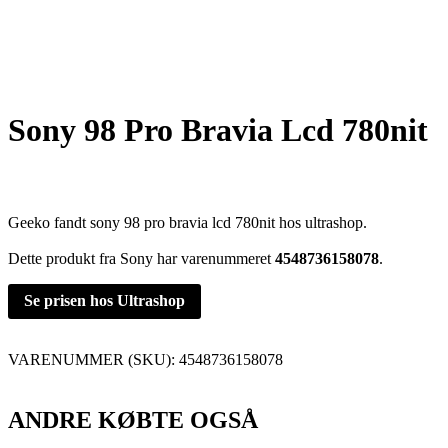
Sony 98 Pro Bravia Lcd 780nit
Geeko fandt sony 98 pro bravia lcd 780nit hos ultrashop.
Dette produkt fra Sony har varenummeret
4548736158078
.
Se prisen hos Ultrashop
VARENUMMER (SKU):
4548736158078
ANDRE KØBTE OGSÅ