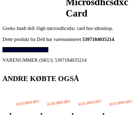
Microsdhcsdxc
Card
Geeko fandt dell 16gb microsdhcsdxc card hos ultrashop.
Dette produkt fra Dell har varenummeret
5397184035214
.
Se prisen hos Ultrashop
VARENUMMER (SKU):
5397184035214
ANDRE KØBTE OGSÅ