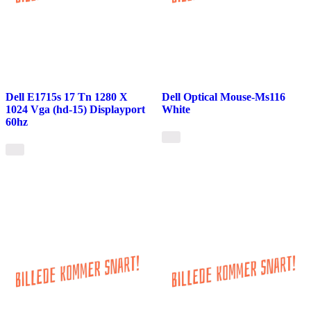
Dell E1715s 17 Tn 1280 X
Dell Optical Mouse-Ms116
1024 Vga (hd-15) Displayport
White
60hz