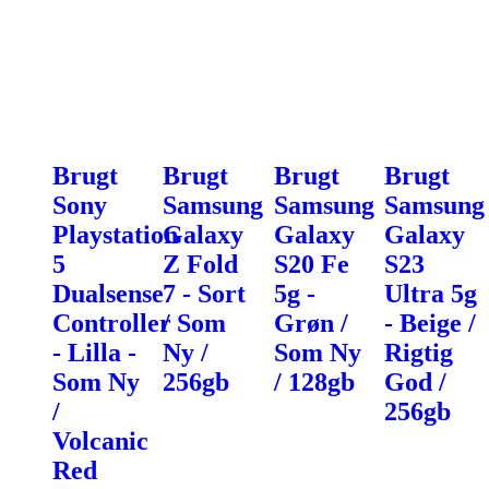
Brugt
Brugt
Brugt
Brugt
Sony
Samsung
Samsung
Samsung
Playstation
Galaxy
Galaxy
Galaxy
5
Z Fold
S20 Fe
S23
Dualsense
7 - Sort
5g -
Ultra 5g
Controller
/ Som
Grøn /
- Beige /
- Lilla -
Ny /
Som Ny
Rigtig
Som Ny
256gb
/ 128gb
God /
/
256gb
Volcanic
Red