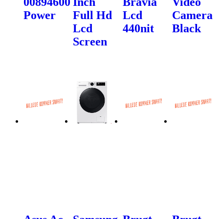
00894600
Inch
Bravia
Video
Power
Full Hd
Lcd
Camera
Lcd
440nit
Black
Screen