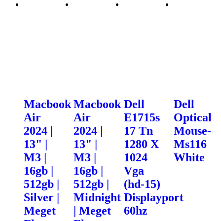
Macbook
Macbook
Dell
Dell
Air
Air
E1715s
Optical
2024 |
2024 |
17 Tn
Mouse-
13" |
13" |
1280 X
Ms116
M3 |
M3 |
1024
White
16gb |
16gb |
Vga
512gb |
512gb |
(hd-15)
Silver |
Midnight
Displayport
Meget
| Meget
60hz