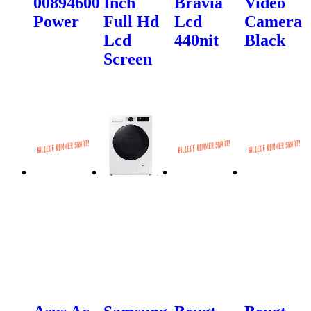
00894600
Inch
Bravia
Video
Power
Full Hd
Lcd
Camera
Lcd
440nit
Black
Screen