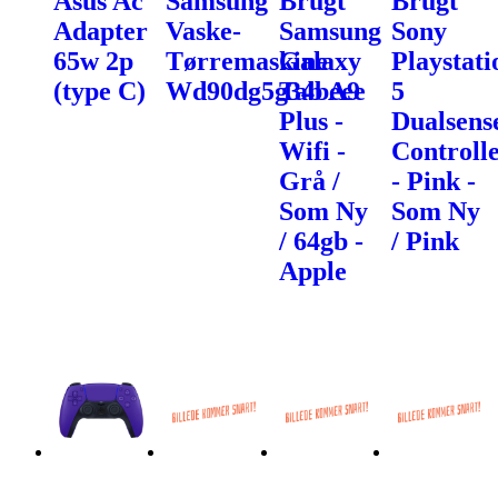
Asus Ac
Samsung
Brugt
Brugt
Adapter
Vaske-
Samsung
Sony
65w 2p
Tørremaskine
Galaxy
Playstati
(type C)
Wd90dg5g34beee
Tab A9
5
Plus -
Dualsens
Wifi -
Controll
Grå /
- Pink -
Som Ny
Som Ny
/ 64gb -
/ Pink
Apple