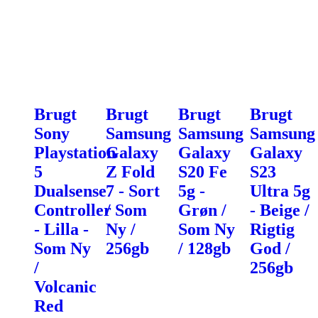
Brugt
Brugt
Brugt
Brugt
Sony
Samsung
Samsung
Samsung
Playstation
Galaxy
Galaxy
Galaxy
5
Z Fold
S20 Fe
S23
Dualsense
7 - Sort
5g -
Ultra 5g
Controller
/ Som
Grøn /
- Beige /
- Lilla -
Ny /
Som Ny
Rigtig
Som Ny
256gb
/ 128gb
God /
/
256gb
Volcanic
Red