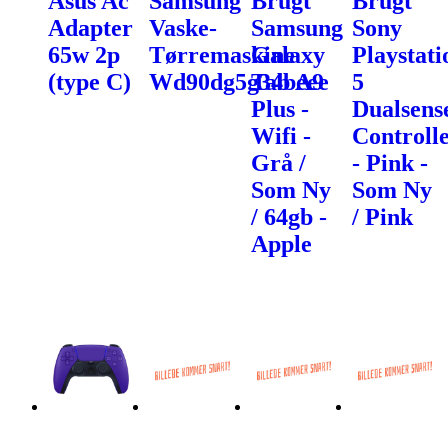
Asus Ac
Samsung
Brugt
Brugt
Adapter
Vaske-
Samsung
Sony
65w 2p
Tørremaskine
Galaxy
Playstati
(type C)
Wd90dg5g34beee
Tab A9
5
Plus -
Dualsens
Wifi -
Controll
Grå /
- Pink -
Som Ny
Som Ny
/ 64gb -
/ Pink
Apple