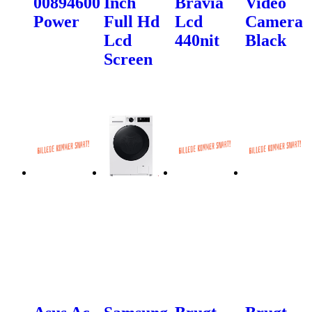
00894600
Inch
Bravia
Video
Power
Full Hd
Lcd
Camera
Lcd
440nit
Black
Screen