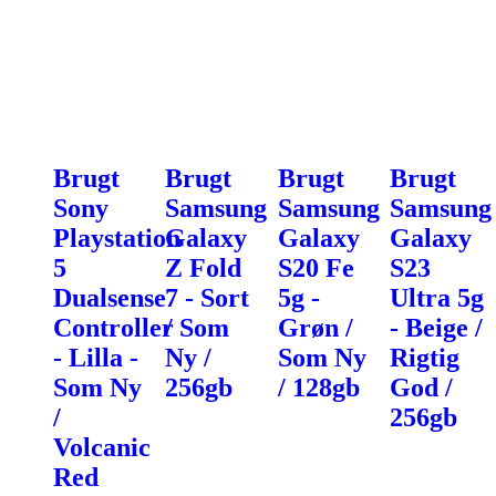
Brugt
Brugt
Brugt
Brugt
Sony
Samsung
Samsung
Samsung
Playstation
Galaxy
Galaxy
Galaxy
5
Z Fold
S20 Fe
S23
Dualsense
7 - Sort
5g -
Ultra 5g
Controller
/ Som
Grøn /
- Beige /
- Lilla -
Ny /
Som Ny
Rigtig
Som Ny
256gb
/ 128gb
God /
/
256gb
Volcanic
Red