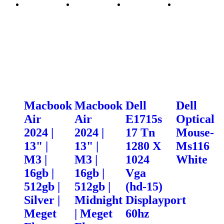
Macbook
Macbook
Dell
Dell
Air
Air
E1715s
Optical
2024 |
2024 |
17 Tn
Mouse-
13" |
13" |
1280 X
Ms116
M3 |
M3 |
1024
White
16gb |
16gb |
Vga
512gb |
512gb |
(hd-15)
Silver |
Midnight
Displayport
Meget
| Meget
60hz