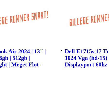
k Air 2024 | 13" |
Dell E1715s 17 T
6gb | 512gb |
1024 Vga (hd-15)
ht | Meget Flot -
Displayport 60hz