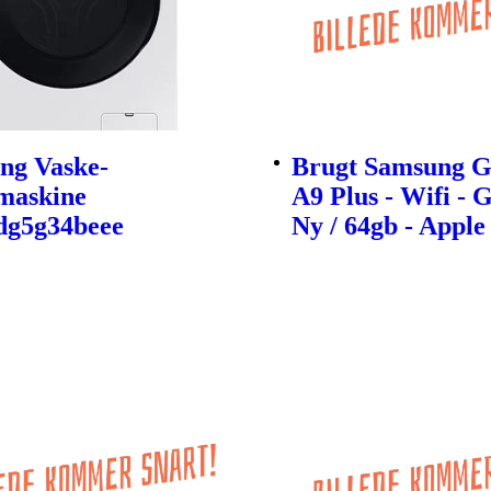
ng Vaske-
Brugt Samsung G
maskine
A9 Plus - Wifi - 
g5g34beee
Ny / 64gb - Apple