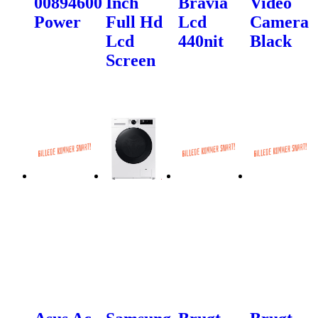
00894600
Inch
Bravia
Video
Power
Full Hd
Lcd
Camera
Lcd
440nit
Black
Screen