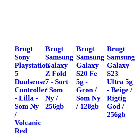
Brugt
Brugt
Brugt
Brugt
Sony
Samsung
Samsung
Samsung
Playstation
Galaxy
Galaxy
Galaxy
5
Z Fold
S20 Fe
S23
Dualsense
7 - Sort
5g -
Ultra 5g
Controller
/ Som
Grøn /
- Beige /
- Lilla -
Ny /
Som Ny
Rigtig
Som Ny
256gb
/ 128gb
God /
/
256gb
Volcanic
Red