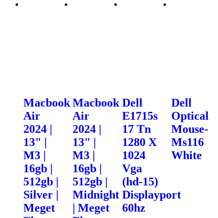
Macbook
Macbook
Dell
Dell
Air
Air
E1715s
Optical
2024 |
2024 |
17 Tn
Mouse-
13" |
13" |
1280 X
Ms116
M3 |
M3 |
1024
White
16gb |
16gb |
Vga
512gb |
512gb |
(hd-15)
Silver |
Midnight
Displayport
Meget
| Meget
60hz