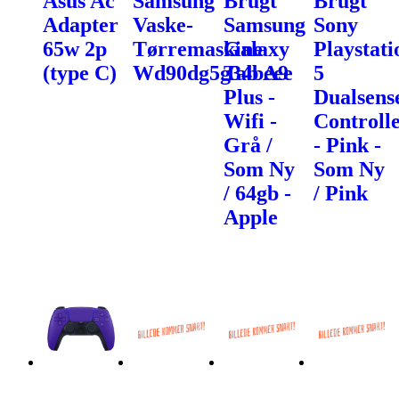
Asus Ac
Samsung
Brugt
Brugt
Adapter
Vaske-
Samsung
Sony
65w 2p
Tørremaskine
Galaxy
Playstati
(type C)
Wd90dg5g34beee
Tab A9
5
Plus -
Dualsens
Wifi -
Controll
Grå /
- Pink -
Som Ny
Som Ny
/ 64gb -
/ Pink
Apple