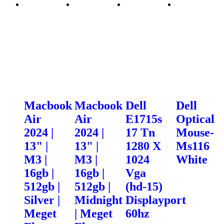
Macbook
Macbook
Dell
Dell
Air
Air
E1715s
Optical
2024 |
2024 |
17 Tn
Mouse-
13" |
13" |
1280 X
Ms116
M3 |
M3 |
1024
White
16gb |
16gb |
Vga
512gb |
512gb |
(hd-15)
Silver |
Midnight
Displayport
Meget
| Meget
60hz