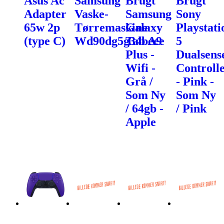
Asus Ac
Samsung
Brugt
Brugt
Adapter
Vaske-
Samsung
Sony
65w 2p
Tørremaskine
Galaxy
Playstati
(type C)
Wd90dg5g34beee
Tab A9
5
Plus -
Dualsens
Wifi -
Controll
Grå /
- Pink -
Som Ny
Som Ny
/ 64gb -
/ Pink
Apple