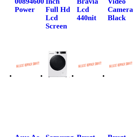
00894600
Inch
Bravia
Video
Power
Full Hd
Lcd
Camera
Lcd
440nit
Black
Screen