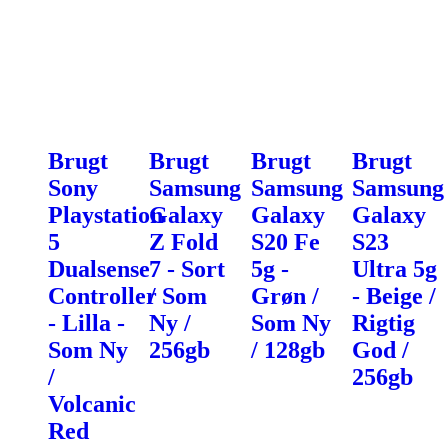
Brugt
Brugt
Brugt
Brugt
Sony
Samsung
Samsung
Samsung
Playstation
Galaxy
Galaxy
Galaxy
5
Z Fold
S20 Fe
S23
Dualsense
7 - Sort
5g -
Ultra 5g
Controller
/ Som
Grøn /
- Beige /
- Lilla -
Ny /
Som Ny
Rigtig
Som Ny
256gb
/ 128gb
God /
/
256gb
Volcanic
Red