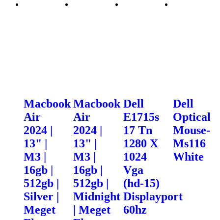
Macbook
Macbook
Dell
Dell
Air
Air
E1715s
Optical
2024 |
2024 |
17 Tn
Mouse-
13" |
13" |
1280 X
Ms116
M3 |
M3 |
1024
White
16gb |
16gb |
Vga
512gb |
512gb |
(hd-15)
Silver |
Midnight
Displayport
Meget
| Meget
60hz