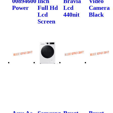
00894600
Inch
Bravia
Video
Power
Full Hd
Lcd
Camera
Lcd
440nit
Black
Screen