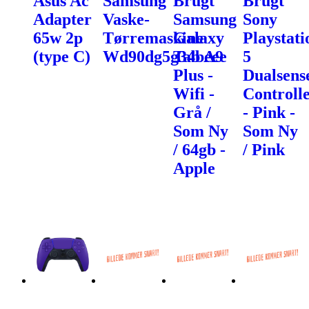
Asus Ac
Samsung
Brugt
Brugt
Adapter
Vaske-
Samsung
Sony
65w 2p
Tørremaskine
Galaxy
Playstati
(type C)
Wd90dg5g34beee
Tab A9
5
Plus -
Dualsens
Wifi -
Controll
Grå /
- Pink -
Som Ny
Som Ny
/ 64gb -
/ Pink
Apple