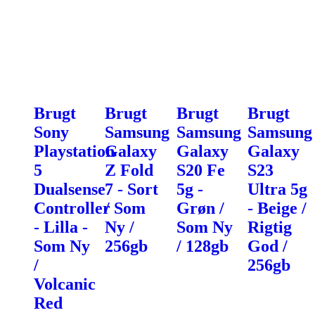
Brugt
Brugt
Brugt
Brugt
Sony
Samsung
Samsung
Samsung
Playstation
Galaxy
Galaxy
Galaxy
5
Z Fold
S20 Fe
S23
Dualsense
7 - Sort
5g -
Ultra 5g
Controller
/ Som
Grøn /
- Beige /
- Lilla -
Ny /
Som Ny
Rigtig
Som Ny
256gb
/ 128gb
God /
/
256gb
Volcanic
Red