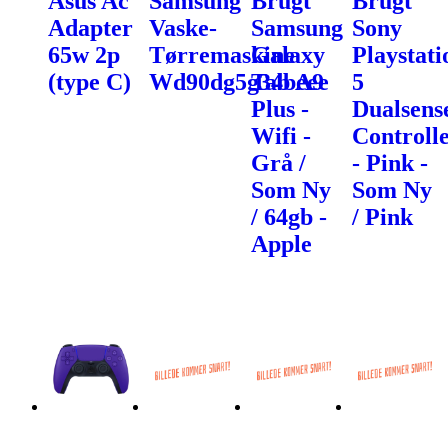
Asus Ac
Samsung
Brugt
Brugt
Adapter
Vaske-
Samsung
Sony
65w 2p
Tørremaskine
Galaxy
Playstati
(type C)
Wd90dg5g34beee
Tab A9
5
Plus -
Dualsens
Wifi -
Controll
Grå /
- Pink -
Som Ny
Som Ny
/ 64gb -
/ Pink
Apple