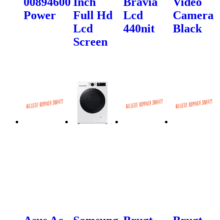
00894600
Inch
Bravia
Video
Power
Full Hd
Lcd
Camera
Lcd
440nit
Black
Screen