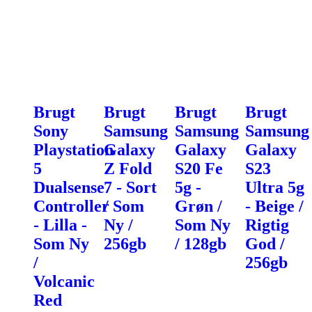
Brugt
Brugt
Brugt
Brugt
Sony
Samsung
Samsung
Samsung
Playstation
Galaxy
Galaxy
Galaxy
5
Z Fold
S20 Fe
S23
Dualsense
7 - Sort
5g -
Ultra 5g
Controller
/ Som
Grøn /
- Beige /
- Lilla -
Ny /
Som Ny
Rigtig
Som Ny
256gb
/ 128gb
God /
/
256gb
Volcanic
Red