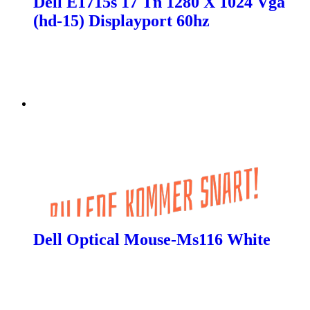
Dell E1715s 17 Tn 1280 X 1024 Vga
(hd-15) Displayport 60hz
Dell Optical Mouse-Ms116 White