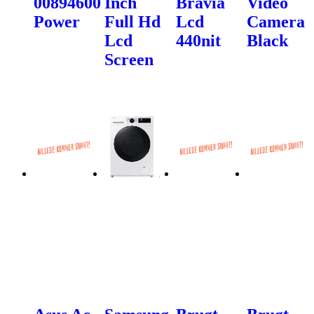
00894600
Inch
Bravia
Video
Power
Full Hd
Lcd
Camera
Lcd
440nit
Black
Screen