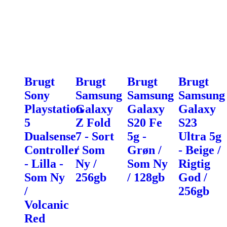
Brugt
Brugt
Brugt
Brugt
Sony
Samsung
Samsung
Samsung
Playstation
Galaxy
Galaxy
Galaxy
5
Z Fold
S20 Fe
S23
Dualsense
7 - Sort
5g -
Ultra 5g
Controller
/ Som
Grøn /
- Beige /
- Lilla -
Ny /
Som Ny
Rigtig
Som Ny
256gb
/ 128gb
God /
/
256gb
Volcanic
Red