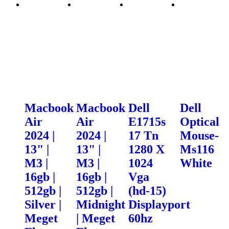
Macbook
Macbook
Dell
Dell
Air
Air
E1715s
Optical
2024 |
2024 |
17 Tn
Mouse-
13" |
13" |
1280 X
Ms116
M3 |
M3 |
1024
White
16gb |
16gb |
Vga
512gb |
512gb |
(hd-15)
Silver |
Midnight
Displayport
Meget
| Meget
60hz