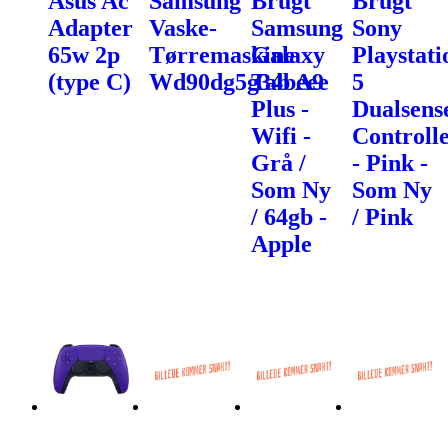
Asus Ac
Samsung
Brugt
Brugt
Adapter
Vaske-
Samsung
Sony
65w 2p
Tørremaskine
Galaxy
Playstati
(type C)
Wd90dg5g34beee
Tab A9
5
Plus -
Dualsens
Wifi -
Controll
Grå /
- Pink -
Som Ny
Som Ny
/ 64gb -
/ Pink
Apple