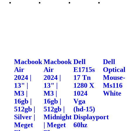
Macbook
Macbook
Dell
Dell
Air
Air
E1715s
Optical
2024 |
2024 |
17 Tn
Mouse-
13" |
13" |
1280 X
Ms116
M3 |
M3 |
1024
White
16gb |
16gb |
Vga
512gb |
512gb |
(hd-15)
Silver |
Midnight
Displayport
Meget
| Meget
60hz