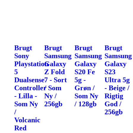
Brugt
Brugt
Brugt
Brugt
Sony
Samsung
Samsung
Samsung
Playstation
Galaxy
Galaxy
Galaxy
5
Z Fold
S20 Fe
S23
Dualsense
7 - Sort
5g -
Ultra 5g
Controller
/ Som
Grøn /
- Beige /
- Lilla -
Ny /
Som Ny
Rigtig
Som Ny
256gb
/ 128gb
God /
/
256gb
Volcanic
Red