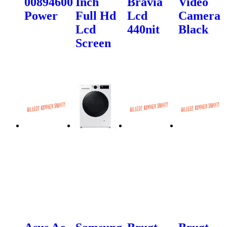
00894600
Inch
Bravia
Video
Power
Full Hd
Lcd
Camera
Lcd
440nit
Black
Screen