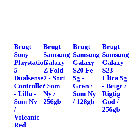
Brugt
Brugt
Brugt
Brugt
Sony
Samsung
Samsung
Samsung
Playstation
Galaxy
Galaxy
Galaxy
5
Z Fold
S20 Fe
S23
Dualsense
7 - Sort
5g -
Ultra 5g
Controller
/ Som
Grøn /
- Beige /
- Lilla -
Ny /
Som Ny
Rigtig
Som Ny
256gb
/ 128gb
God /
/
256gb
Volcanic
Red