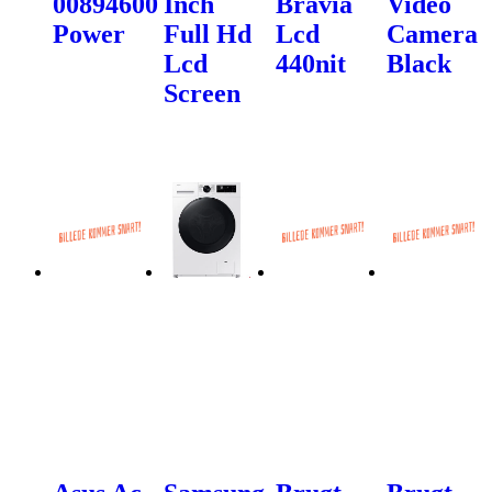
00894600
Inch
Bravia
Video
Power
Full Hd
Lcd
Camera
Lcd
440nit
Black
Screen