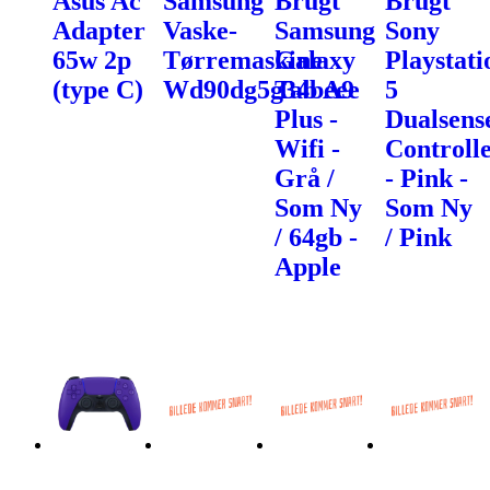
Asus Ac
Samsung
Brugt
Brugt
Adapter
Vaske-
Samsung
Sony
65w 2p
Tørremaskine
Galaxy
Playstati
(type C)
Wd90dg5g34beee
Tab A9
5
Plus -
Dualsens
Wifi -
Controll
Grå /
- Pink -
Som Ny
Som Ny
/ 64gb -
/ Pink
Apple