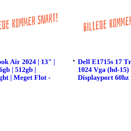
k Air 2024 | 13" |
Dell E1715s 17 T
6gb | 512gb |
1024 Vga (hd-15)
ht | Meget Flot -
Displayport 60hz