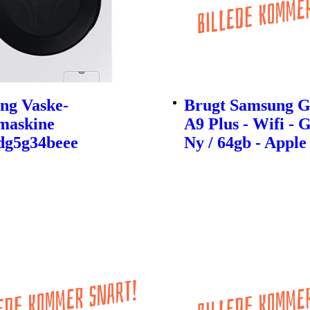
ng Vaske-
Brugt Samsung G
maskine
A9 Plus - Wifi - 
g5g34beee
Ny / 64gb - Apple