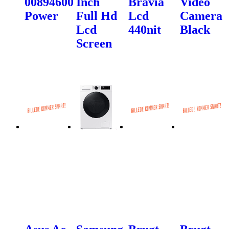
00894600
Inch
Bravia
Video
Power
Full Hd
Lcd
Camera
Lcd
440nit
Black
Screen