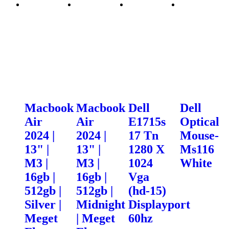
Macbook
Macbook
Dell
Dell
Air
Air
E1715s
Optical
2024 |
2024 |
17 Tn
Mouse-
13" |
13" |
1280 X
Ms116
M3 |
M3 |
1024
White
16gb |
16gb |
Vga
512gb |
512gb |
(hd-15)
Silver |
Midnight
Displayport
Meget
| Meget
60hz