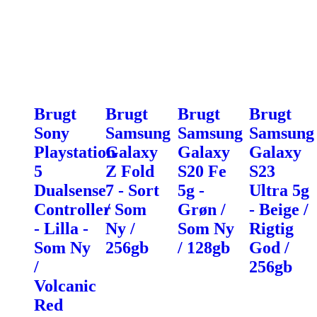
Brugt
Brugt
Brugt
Brugt
Sony
Samsung
Samsung
Samsung
Playstation
Galaxy
Galaxy
Galaxy
5
Z Fold
S20 Fe
S23
Dualsense
7 - Sort
5g -
Ultra 5g
Controller
/ Som
Grøn /
- Beige /
- Lilla -
Ny /
Som Ny
Rigtig
Som Ny
256gb
/ 128gb
God /
/
256gb
Volcanic
Red