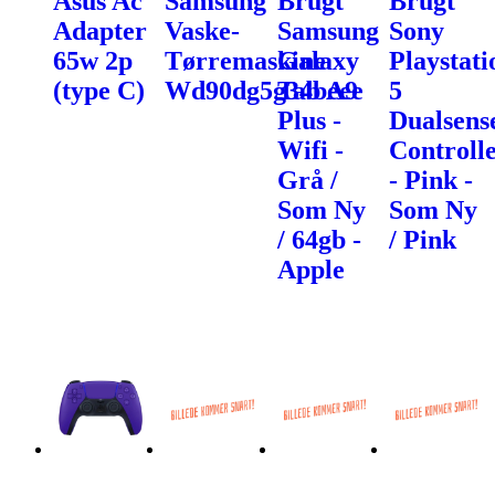
Asus Ac
Samsung
Brugt
Brugt
Adapter
Vaske-
Samsung
Sony
65w 2p
Tørremaskine
Galaxy
Playstati
(type C)
Wd90dg5g34beee
Tab A9
5
Plus -
Dualsens
Wifi -
Controll
Grå /
- Pink -
Som Ny
Som Ny
/ 64gb -
/ Pink
Apple