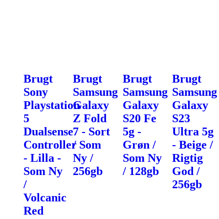
Brugt
Brugt
Brugt
Brugt
Sony
Samsung
Samsung
Samsung
Playstation
Galaxy
Galaxy
Galaxy
5
Z Fold
S20 Fe
S23
Dualsense
7 - Sort
5g -
Ultra 5g
Controller
/ Som
Grøn /
- Beige /
- Lilla -
Ny /
Som Ny
Rigtig
Som Ny
256gb
/ 128gb
God /
/
256gb
Volcanic
Red