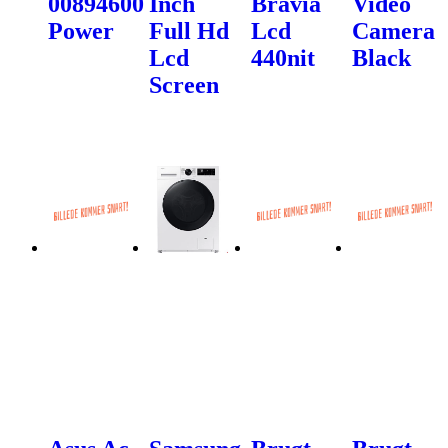
00894600
Inch
Bravia
Video
Power
Full Hd
Lcd
Camera
Lcd
440nit
Black
Screen