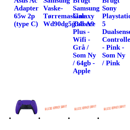
Asus Ac
Samsung
Brugt
Brugt
Adapter
Vaske-
Samsung
Sony
65w 2p
Tørremaskine
Galaxy
Playstati
(type C)
Wd90dg5g34beee
Tab A9
5
Plus -
Dualsens
Wifi -
Controll
Grå /
- Pink -
Som Ny
Som Ny
/ 64gb -
/ Pink
Apple