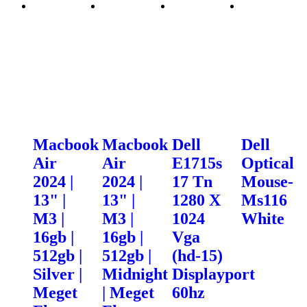
Macbook
Macbook
Dell
Dell
Air
Air
E1715s
Optical
2024 |
2024 |
17 Tn
Mouse-
13" |
13" |
1280 X
Ms116
M3 |
M3 |
1024
White
16gb |
16gb |
Vga
512gb |
512gb |
(hd-15)
Silver |
Midnight
Displayport
Meget
| Meget
60hz