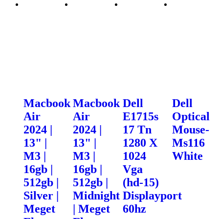
Macbook
Macbook
Dell
Dell
Air
Air
E1715s
Optical
2024 |
2024 |
17 Tn
Mouse-
13" |
13" |
1280 X
Ms116
M3 |
M3 |
1024
White
16gb |
16gb |
Vga
512gb |
512gb |
(hd-15)
Silver |
Midnight
Displayport
Meget
| Meget
60hz