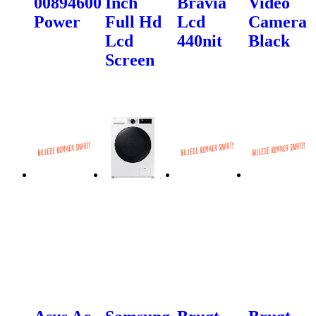
00894600
Inch
Bravia
Video
Power
Full Hd
Lcd
Camera
Lcd
440nit
Black
Screen