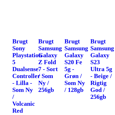
Brugt
Brugt
Brugt
Brugt
Sony
Samsung
Samsung
Samsung
Playstation
Galaxy
Galaxy
Galaxy
5
Z Fold
S20 Fe
S23
Dualsense
7 - Sort
5g -
Ultra 5g
Controller
/ Som
Grøn /
- Beige /
- Lilla -
Ny /
Som Ny
Rigtig
Som Ny
256gb
/ 128gb
God /
/
256gb
Volcanic
Red