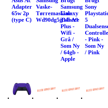
Asus Ac
Samsung
Brugt
Brugt
Adapter
Vaske-
Samsung
Sony
65w 2p
Tørremaskine
Galaxy
Playstati
(type C)
Wd90dg5g34beee
Tab A9
5
Plus -
Dualsens
Wifi -
Controll
Grå /
- Pink -
Som Ny
Som Ny
/ 64gb -
/ Pink
Apple