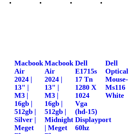
Macbook
Macbook
Dell
Dell
Air
Air
E1715s
Optical
2024 |
2024 |
17 Tn
Mouse-
13" |
13" |
1280 X
Ms116
M3 |
M3 |
1024
White
16gb |
16gb |
Vga
512gb |
512gb |
(hd-15)
Silver |
Midnight
Displayport
Meget
| Meget
60hz