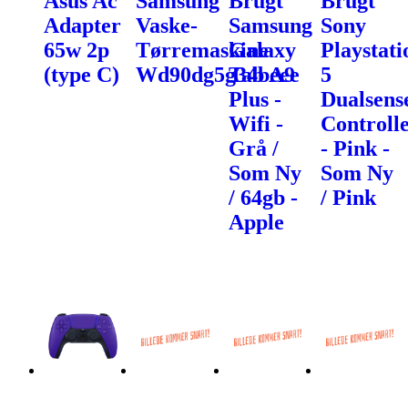
Asus Ac
Samsung
Brugt
Brugt
Adapter
Vaske-
Samsung
Sony
65w 2p
Tørremaskine
Galaxy
Playstati
(type C)
Wd90dg5g34beee
Tab A9
5
Plus -
Dualsens
Wifi -
Controll
Grå /
- Pink -
Som Ny
Som Ny
/ 64gb -
/ Pink
Apple