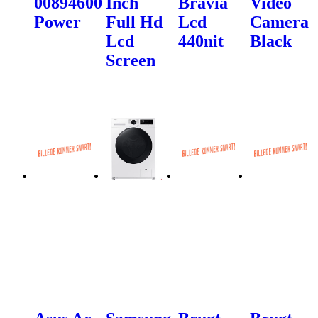
00894600
Inch
Bravia
Video
Power
Full Hd
Lcd
Camera
Lcd
440nit
Black
Screen