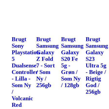
Brugt
Brugt
Brugt
Brugt
Sony
Samsung
Samsung
Samsung
Playstation
Galaxy
Galaxy
Galaxy
5
Z Fold
S20 Fe
S23
Dualsense
7 - Sort
5g -
Ultra 5g
Controller
/ Som
Grøn /
- Beige /
- Lilla -
Ny /
Som Ny
Rigtig
Som Ny
256gb
/ 128gb
God /
/
256gb
Volcanic
Red