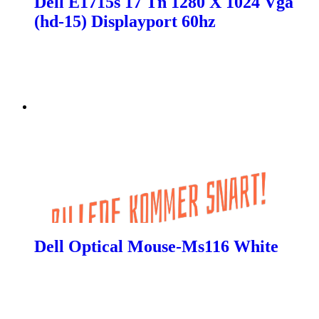
Dell E1715s 17 Tn 1280 X 1024 Vga
(hd-15) Displayport 60hz
Dell Optical Mouse-Ms116 White