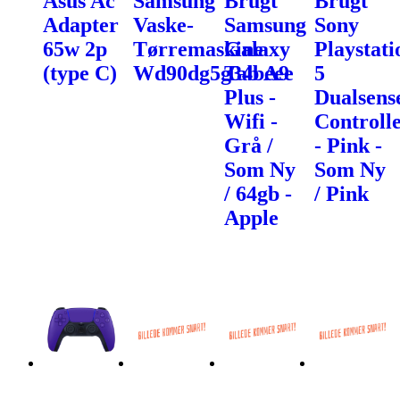
Asus Ac
Samsung
Brugt
Brugt
Adapter
Vaske-
Samsung
Sony
65w 2p
Tørremaskine
Galaxy
Playstati
(type C)
Wd90dg5g34beee
Tab A9
5
Plus -
Dualsens
Wifi -
Controll
Grå /
- Pink -
Som Ny
Som Ny
/ 64gb -
/ Pink
Apple