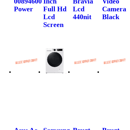
00894600
Inch
Bravia
Video
Power
Full Hd
Lcd
Camera
Lcd
440nit
Black
Screen