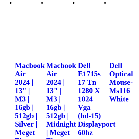
Macbook
Macbook
Dell
Dell
Air
Air
E1715s
Optical
2024 |
2024 |
17 Tn
Mouse-
13" |
13" |
1280 X
Ms116
M3 |
M3 |
1024
White
16gb |
16gb |
Vga
512gb |
512gb |
(hd-15)
Silver |
Midnight
Displayport
Meget
| Meget
60hz