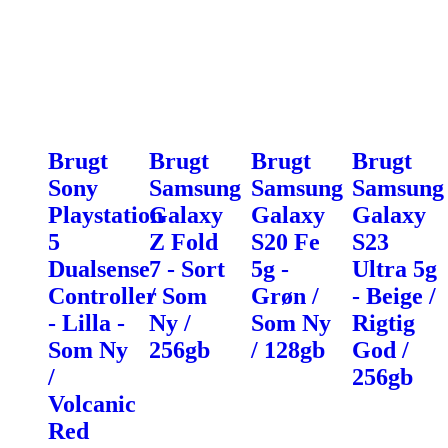
Brugt
Brugt
Brugt
Brugt
Sony
Samsung
Samsung
Samsung
Playstation
Galaxy
Galaxy
Galaxy
5
Z Fold
S20 Fe
S23
Dualsense
7 - Sort
5g -
Ultra 5g
Controller
/ Som
Grøn /
- Beige /
- Lilla -
Ny /
Som Ny
Rigtig
Som Ny
256gb
/ 128gb
God /
/
256gb
Volcanic
Red