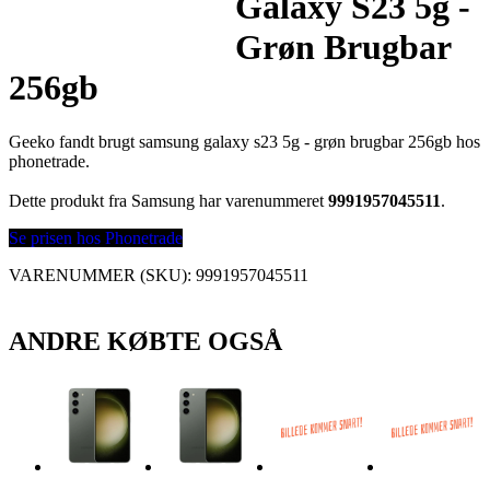
Galaxy S23 5g -
Grøn Brugbar
256gb
Geeko fandt brugt samsung galaxy s23 5g - grøn brugbar 256gb hos
phonetrade.
Dette produkt fra Samsung har varenummeret
9991957045511
.
Se prisen hos Phonetrade
VARENUMMER (SKU):
9991957045511
ANDRE KØBTE OGSÅ