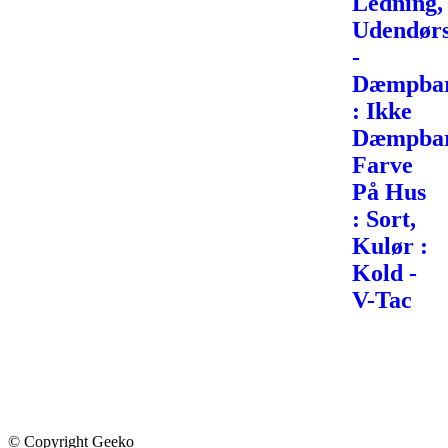
Ledning,
Udendør
-
Dæmpba
: Ikke
Dæmpbar
Farve
På Hus
: Sort,
Kulør :
Kold -
V-Tac
© Copyright Geeko