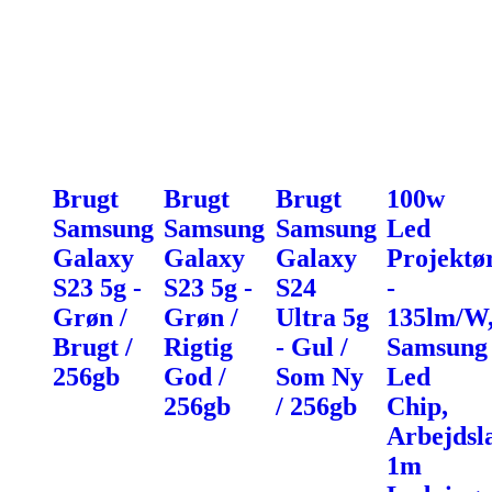
Brugt
Brugt
Brugt
100w
Samsung
Samsung
Samsung
Led
Galaxy
Galaxy
Galaxy
Projektø
S23 5g -
S23 5g -
S24
-
Grøn /
Grøn /
Ultra 5g
135lm/W
Brugt /
Rigtig
- Gul /
Samsung
256gb
God /
Som Ny
Led
256gb
/ 256gb
Chip,
Arbejdsl
1m