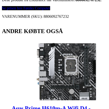
Se prisen hos Føniks Computer
VARENUMMER (SKU):
8806092767232
ANDRE KØBTE OGSÅ
Asus Prime H610m-A Wifi D4 -