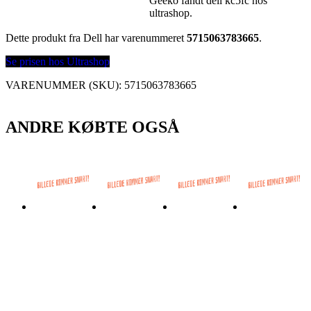
Geeko fandt dell kc5fc hos
ultrashop.
Dette produkt fra Dell har varenummeret
5715063783665
.
Se prisen hos Ultrashop
VARENUMMER (SKU):
5715063783665
ANDRE KØBTE OGSÅ