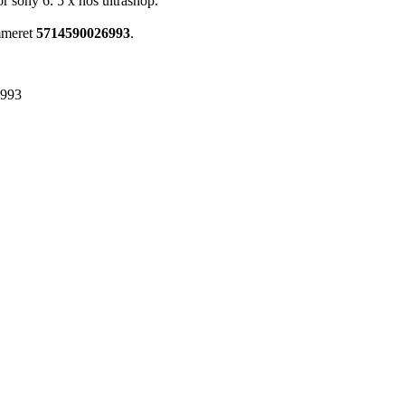
r sony 6. 5 x hos ultrashop.
mmeret
5714590026993
.
6993