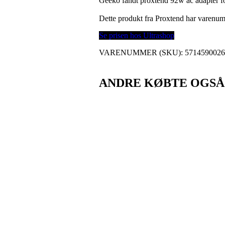
Geeko fandt proxtend 92w ac adapter fo
Dette produkt fra Proxtend har varenu
Se prisen hos Ultrashop
VARENUMMER (SKU):
571459002
ANDRE KØBTE OGSÅ