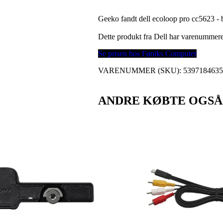
Geeko fandt dell ecoloop pro cc5623 - b
Dette produkt fra Dell har varenummer
Se prisen hos Føniks Computer
VARENUMMER (SKU):
539718463
ANDRE KØBTE OGSÅ