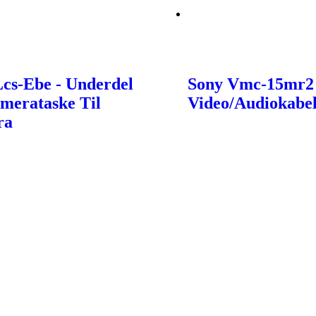
cs-Ebe - Underdel
Sony Vmc-15mr2 
merataske Til
Video/Audiokabel
ra