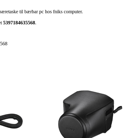
æretaske til bærbar pc hos fniks computer.
et
5397184635568
.
5568