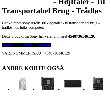
- Højttaler - Til
Transportabel Brug - Trådløs
Geeko fandt sony srs-xb100 - højttaler - til transportabel brug -
trådløs hos fniks computer.
Dette produkt fra Sony har varenummeret
4548736146129
.
Se prisen hos Føniks Computer
VARENUMMER (SKU):
4548736146129
ANDRE KØBTE OGSÅ