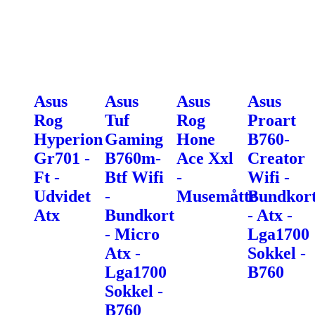
Asus
Asus
Asus
Asus
Rog
Tuf
Rog
Proart
Hyperion
Gaming
Hone
B760-
Gr701 -
B760m-
Ace Xxl
Creator
Ft -
Btf Wifi
-
Wifi -
Udvidet
-
Musemåtte
Bundkor
Atx
Bundkort
- Atx -
- Micro
Lga1700
Atx -
Sokkel -
Lga1700
B760
Sokkel -
B760